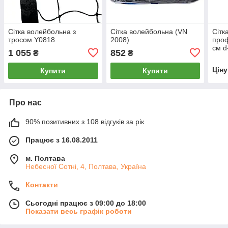
Сітка волейбольна з
Сітка волейбольна (VN
Сітк
тросом Y0818
2008)
проф
см d
1 055
852
₴
₴
Цін
Купити
Купити
Про нас
90% позитивних з 108 відгуків за рік
Працює з 16.08.2011
м. Полтава
Небесної Сотні, 4, Полтава, Україна
Контакти
Сьогодні працює з 09:00 до 18:00
Показати весь графік роботи