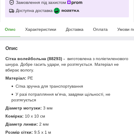
Замовлення під захистом
Доступна доставка
Опис
Характеристики
Доставка
Оплата
Умови п
Опис
Сітка волейбольна (88293) -
виготовлена з поліетиленового
шнура. Добре гасить удари, не розтягується. Матеріал не
вбирає вологу.
Матеріал:
РЕ
Сітка зручна для транспортування
У разі потрапляння м'яча, завдяки щільності, не
розтягується
Діаметр мотузки:
3 мм
Комірка:
10 х 10 см
Діаметр линви:
2 мм
Розмір сітки:
9,5 х 1 м