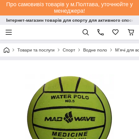
Про самовивіз товарів у м.Полтава, уточнюйте у
менеджера!
Інтернет-магазин товарів для спорту для активного способ
Товари та послуги
Спорт
Водне поло
М’ячі для в