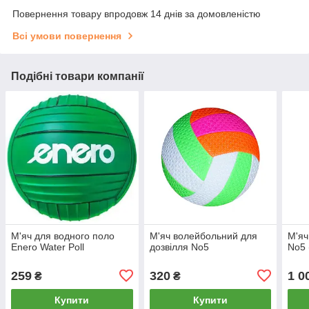
Повернення товару впродовж 14 днів за домовленістю
Всі умови повернення
Подібні товари компанії
М'яч для водного поло
М'яч волейбольний для
М'яч
Enero Water Poll
дозвілля No5
No5 
259
320
1 0
₴
₴
Купити
Купити