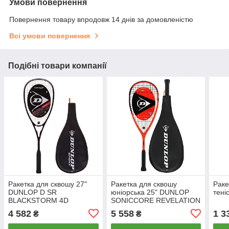
Умови повернення
Повернення товару впродовж 14 днів за домовленістю
Всі умови повернення
Подібні товари компанії
Ракетка для сквошу 27"
Ракетка для сквошу
Раке
DUNLOP D SR
юніорська 25" DUNLOP
тені
BLACKSTORM 4D
SONICCORE REVELATION
GRAPHITE HL SQU/RKT
JNR HQ DL10314040
4 582
5 558
1 3
₴
₴
DL773232 чорний
11+років червоний-чорний