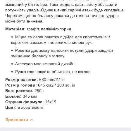
зміщений у бік голови. Така модель дасть змогу збільшити
потужність ударів. Однак швидкі серійні атаки буде складніше.
Через зміщення балансу ракетки до голови точність ударів
може бути знижена.
Матеріал:
графіт, полівінілхлорид
Міцна та легка ракетка підійде для спортсменів із
коротким замахом і невеликою силою рук.
Ракетка дає змогу наносити потужні удари завдяки
зміщенню балансу в голову.
Аксесуар має яскравий дизайн.
Ручка вже покрита обвиткою, не ковзає.
Розмір ракетки:
680 mm/27 in.
Розмір голови:
645 см2 / 100 sq. in
Вага ракетки:
250 г
Баланс:
345 мм
Струнна формула:
16x19
Цвет:
в асортименті
Приховати