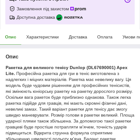
Замовлення під захистом
Доступна доставка
Опис
Характеристики
Доставка
Оплата
Умови п
Опис
Ракетка для великого тенісу Dunlop (DL67690001) Apex
Lite.
Професійна ракетка для гри в теніс виготовлена з
надлегких і міцних матеріалів. Ракетка має невелику вагу. Ця
модель буде чудовим рішенням для професійних тенісистів,
які змінюють юніорську ракетку на ракетку дорослого розміру.
Оскільки вага ракеток буде приблизно однакова. Також легка
ракетка підійде для гравців, які мають скромні фізичні дані,
невеликі замах. Такий варіант ракетки для тенісу дає змогу
швидко маневрувати. Розмір голови в ракетки великий. Площа
ударної плями також збільшена. За допомогою такої ракетки
гравцеві буде простіше потрапляти м'ячем, точність ударів
підвищиться. Відкрита струнна формула сприятиме
збільшенню швидкості польоту м'яча. Баланс ракетки