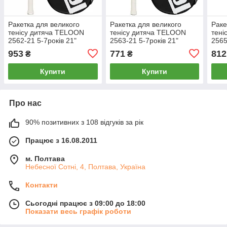
Ракетка для великого
Ракетка для великого
Раке
тенісу дитяча TELOON
тенісу дитяча TELOON
тені
2562-21 5-7років 21"
2563-21 5-7років 21"
2565
білий-сірий
білий-рожевий
блак
953
771
812
₴
₴
Купити
Купити
Про нас
90% позитивних з 108 відгуків за рік
Працює з 16.08.2011
м. Полтава
Небесної Сотні, 4, Полтава, Україна
Контакти
Сьогодні працює з 09:00 до 18:00
Показати весь графік роботи