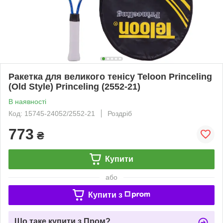
Ракетка для великого тенісу Teloon Princeling
(Old Style) Princeling (2552-21)
В наявності
Код: 15745-24052/2552-21
Роздріб
773
₴
Купити
або
Купити з
Що таке купити з Пром?