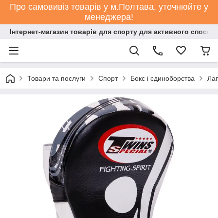
Про самовивіз товарів у м.Полтава, уточнюйте у
менеджера!
Інтернет-магазин товарів для спорту для активного способ
Товари та послуги
Спорт
Бокс і єдиноборства
Лап