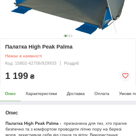
Палатка High Peak Palma
Немає в наявності
Код: 15802-42706/929933
Роздріб
1 199
₴
Опис
Характеристики
Доставка
Оплата
Умови п
Опис
Палатка High Peak Palma
-
призначена для тих, хто прагне
безпечно та з комфортом проводити літню пору на березі
моря, захистивши себе від сонця та вітру. Використання