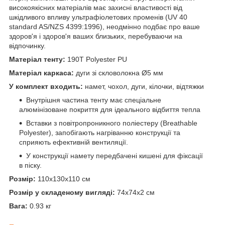
високоякісних матеріалів має захисні властивості від
шкідливого впливу ультрафіолетових променів (UV 40
standard AS/NZS 4399:1996), неодмінно подбає про ваше
здоров'я і здоров'я ваших близьких, перебуваючи на
відпочинку.
Матеріал тенту:
190Т Polyester PU
Матеріал каркаса:
дуги зі скловолокна Ø5 мм
У комплект входить:
намет, чохол, дуги, кілочки, відтяжки
Внутрішня частина тенту має спеціальне
алюмінізоване покриття для ідеального відбиття тепла
Вставки з повітропроникного поліестеру (Breathable
Polyester), запобігають нагріванню конструкції та
сприяють ефективній вентиляції.
У конструкції намету передбачені кишені для фіксації
в піску.
Розмір:
110х130х110 см
Розмір у складеному вигляді:
74х74х2 см
Вага:
0.93 кг