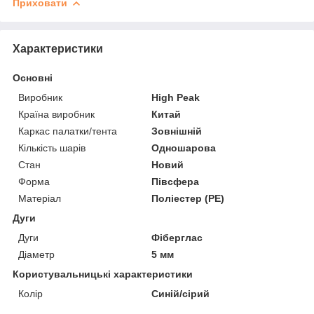
Приховати
Характеристики
Основні
Виробник
High Peak
Країна виробник
Китай
Каркас палатки/тента
Зовнішній
Кількість шарів
Одношарова
Стан
Новий
Форма
Півсфера
Матеріал
Поліестер (PE)
Дуги
Дуги
Фіберглас
Діаметр
5 мм
Користувальницькі характеристики
Колір
Синій/сірий