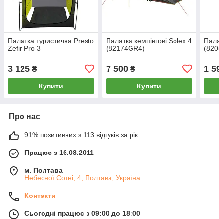
Палатка туристична Presto
Палатка кемпінгові Solex 4
Пала
Zefir Pro 3
(82174GR4)
(82
3 125
7 500
1 5
₴
₴
Купити
Купити
Про нас
91% позитивних з 113 відгуків за рік
Працює з 16.08.2011
м. Полтава
Небесної Сотні, 4, Полтава, Україна
Контакти
Сьогодні працює з 09:00 до 18:00