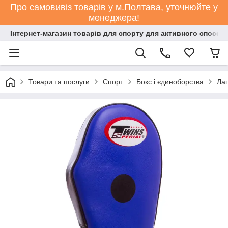
Про самовивіз товарів у м.Полтава, уточнюйте у
менеджера!
Інтернет-магазин товарів для спорту для активного способ
Товари та послуги
Спорт
Бокс і єдиноборства
Лап