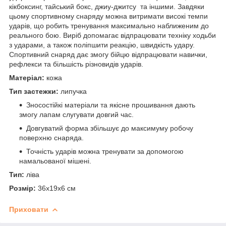
кікбоксинг, тайський бокс, джиу-джитсу та іншими. Завдяки
цьому спортивному снаряду можна витримати високі темпи
ударів, що робить тренування максимально наближеним до
реального бою. Виріб допомагає відпрацювати техніку ходьби
з ударами, а також поліпшити реакцію, швидкість удару.
Спортивний снаряд дає змогу бійцю відпрацювати навички,
рефлекси та більшість різновидів ударів.
Матеріал:
кожа
Тип застежки:
липучка
Зносостійкі матеріали та якісне прошивання дають
змогу лапам слугувати довгий час.
Довгуватий форма збільшує до максимуму робочу
поверхню снаряда.
Точність ударів можна тренувати за допомогою
намальованої мішені.
Тип:
ліва
Розмір:
36x19x6 см
Приховати