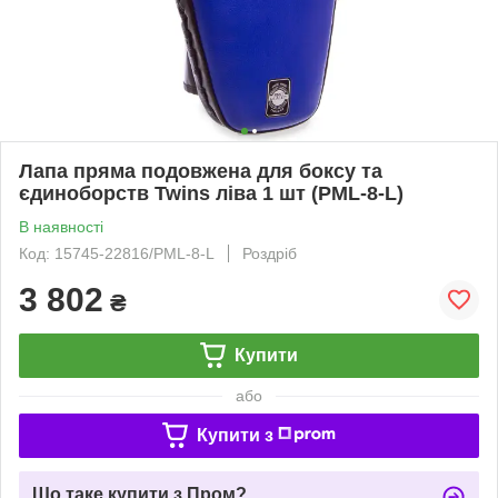
Лапа пряма подовжена для боксу та
єдиноборств Twins ліва 1 шт (PML-8-L)
В наявності
Код: 15745-22816/PML-8-L
Роздріб
3 802
₴
Купити
або
Купити з
Що таке купити з Пром?