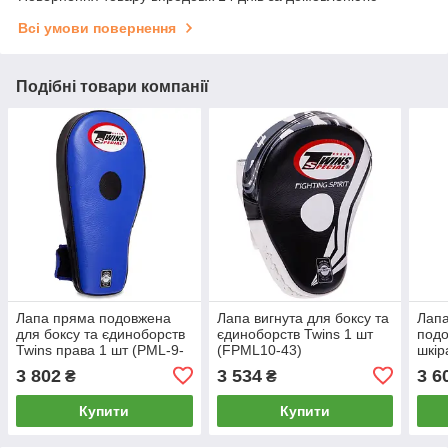
Всі умови повернення
Подібні товари компанії
Лапа пряма подовжена
Лапа вигнута для боксу та
Лапа
для боксу та єдиноборств
єдиноборств Twins 1 шт
подо
Twins права 1 шт (PML-9-
(FPML10-43)
шкір
R)
29x1
3 802
3 534
3 6
₴
₴
коль
Купити
Купити