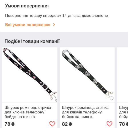
Умови повернення
Повернення товару впродовж 14 днів за домовленістю
Всі умови повернення
Подібні товари компанії
Шнурок ремінець стрічка
Шнурок ремінець стрічка
Шнур
для ключів телефону
для ключів телефону
для 
бейдж на шию з
бейдж на шию з
бейд
логотипом AGV M-4559-26
логотипом ARAI M-4559-
лого
78
82
78
₴
₴
50см чорний
19 50см чорний
24 5