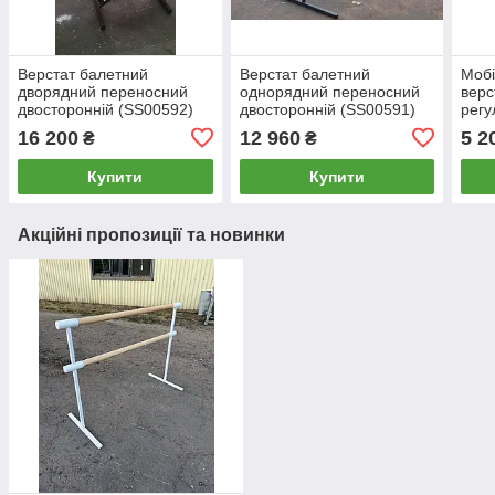
Верстат балетний
Верстат балетний
Мобі
дворядний переносний
однорядний переносний
верс
двосторонній (SS00592)
двосторонній (SS00591)
регу
Patri
16 200
12 960
5 2
₴
₴
Купити
Купити
Акційні пропозиції та новинки