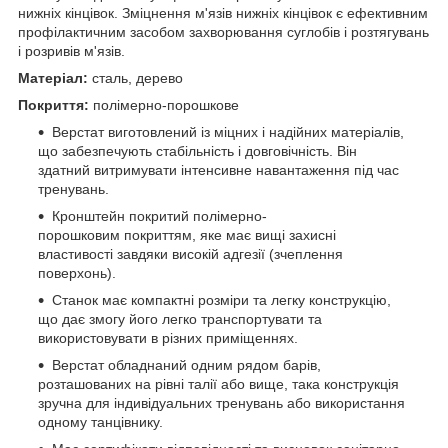
нижніх кінцівок. Зміцнення м'язів нижніх кінцівок є ефективним
профілактичним засобом захворювання суглобів і розтягувань
і розривів м'язів.
Матеріал:
сталь, дерево
Покриття:
полімерно-порошкове
Верстат виготовлений із міцних і надійних матеріалів,
що забезпечують стабільність і довговічність. Він
здатний витримувати інтенсивне навантаження під час
тренувань.
Кронштейн покритий полімерно-
порошковим покриттям, яке має вищі захисні
властивості завдяки високій адгезії (зчеплення
поверхонь).
Станок має компактні розміри та легку конструкцію,
що дає змогу його легко транспортувати та
використовувати в різних приміщеннях.
Верстат обладнаний одним рядом барів,
розташованих на рівні талії або вище, така конструкція
зручна для індивідуальних тренувань або використання
одному танцівнику.