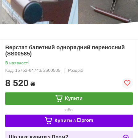
Верстат балетний однорядний переносний
(SS00585)
В наявності
Код: 15762-84743/SS00585
Роздріб
8 520
₴
Купити
або
Купити з
Що таке купити з Пром?