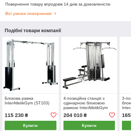
Повернення товару впродовж 14 днів за домовленістю
Всі умови повернення
Подібні товари компанії
Блокова рамка
4-позиційна станція з
3-по
InterAtletikGym (ST103)
одинарною блоковою
блок
рамкою InterAtletikGym
Inte
(BT104.1)
115 230
204 010
165
₴
₴
Купити
Купити