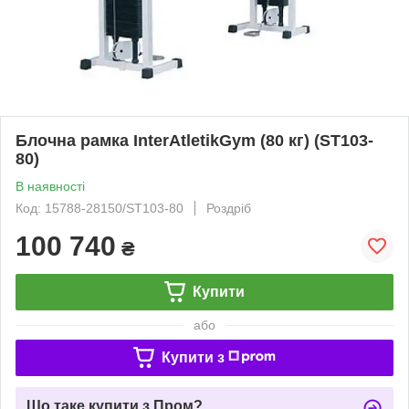
Блочна рамка InterAtletikGym (80 кг) (ST103-
80)
В наявності
Код: 15788-28150/ST103-80
Роздріб
100 740
₴
Купити
або
Купити з
Що таке купити з Пром?