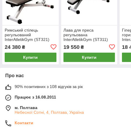
Римський стілець
Лава для преса
Гіпе
регульований
регульована
гори
InterAtletikGym (ST321)
InterAtletikGym (ST311)
Inte
24 380
19 550
18 
₴
₴
Купити
Купити
Про нас
90% позитивних з 108 відгуків за рік
Працює з 16.08.2011
м. Полтава
Небесної Сотні, 4, Полтава, Україна
Контакти