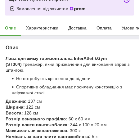
Замовлення під захистом
Опис
Характеристики
Доставка
Оплата
Умови п
Опис
Лава для жиму горизонтальна InterAtletikGym
(ST304)
тренажер, який призначений для виконання вправ зі
штангою.
Не потребують кріплення до підлоги.
Спортивне обладнання має посилену конструкцію з
неіржавкої сталі.
Довжина:
137 см
Ширина:
122 см
Висота:
128 см
Розмір основного профілю:
60 х 60 мм
Розмір плити вантажоблока:
344 х 100 х 20 мм
Максимальне навантаження:
300 кг
Номінальна вага плити вантажоблока:
5 кг