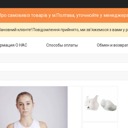
Про самовивіз товарів у м.Полтава, уточнюйте у менеджера
ановний клієнте! Повідомлення прийнято, ми зв'яжемося з вами у р
рмация О НАС
Способы оплаты
Обмен и возвра