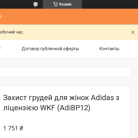
Кошик
!
обочий час.
т
Договор публичной оферты
Контакты
Захист грудей для жінок Adidas з
ліцензією WKF (AdiBP12)
1 751 ₴