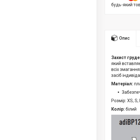
будь-який то
Опис
Захист груде
який вставляє
всіх змагання
засіб індивіда
Матеріал:
пл
Забезпеч
Розмір: XS, S, 
Колір:
білий