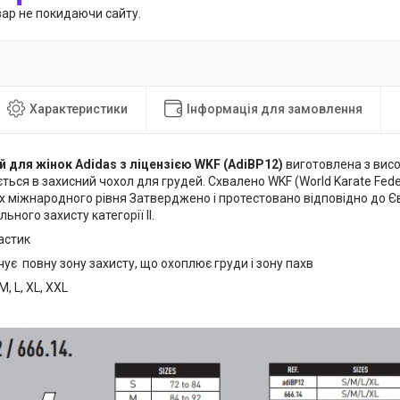
вар не покидаючи сайту.
Характеристики
Інформація для замовлення
й для жінок Adidas з ліцензією WKF (AdiBP12)
виготовлена з висо
ться в захисний чохол для грудей. Схвалено WKF (World Karate Fed
х міжнародного рівня Затверджено і протестовано відповідно до Є
льного захисту категорії II.
астик
ує повну зону захисту, що охоплює груди і зону пахв
M, L, XL, XXL