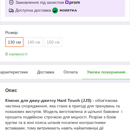
Замовлення під захистом
Доступна доставка
Розмір
130 см
140 см
150 см
В наявності
арактеристики
Доставка
Оплата
Умови повернення
Опис
Кімоно для джиу-джитсу Hard Touch (JJS)
-
обов'язкова
частина спорядження, яка стане в пригоді для тренувань та
показових виступів. Модель виготовлена зі щільної бавовни і
прошита подвійною строчкою для міцності. Розрізи з боків
куртки та в зоні пояса штанів посилені контрастними
вставками, тому витримають навіть найактивніші дії