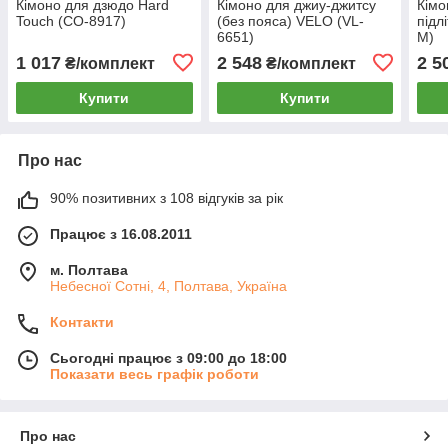
Кімоно для дзюдо Hard
Кімоно для джиу-джитсу
Кімо
Touch (CO-8917)
(без пояса) VELO (VL-
підл
6651)
M)
1 017
2 548
2 5
₴/комплект
₴/комплект
Купити
Купити
Про нас
90% позитивних з 108 відгуків за рік
Працює з 16.08.2011
м. Полтава
Небесної Сотні, 4, Полтава, Україна
Контакти
Сьогодні працює з 09:00 до 18:00
Показати весь графік роботи
Про нас