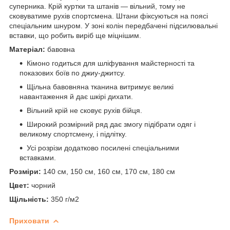
суперника. Крій куртки та штанів — вільний, тому не
сковуватиме рухів спортсмена. Штани фіксуються на поясі
спеціальним шнуром. У зоні колін передбачені підсилювальні
вставки, що робить виріб ще міцнішим.
Матеріал:
бавовна
Кімоно годиться для шліфування майстерності та
показових боїв по джиу-джитсу.
Щільна бавовняна тканина витримує великі
навантаження й дає шкірі дихати.
Вільний крій не сковує рухів бійця.
Широкий розмірний ряд дає змогу підібрати одяг і
великому спортсмену, і підлітку.
Усі розрізи додатково посилені спеціальними
вставками.
Розміри:
140 см, 150 см, 160 см, 170 см, 180 см
Цвет:
чорний
Щільність:
350 г/м2
Приховати