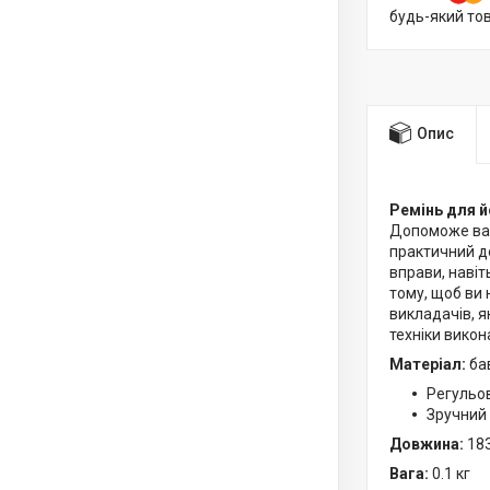
будь-який то
Опис
Ремінь для й
Допоможе вам
практичний д
вправи, навіт
тому, щоб ви 
викладачів, я
техніки вико
Матеріал:
ба
Регульов
Зручний 
Довжина:
183
Вага:
0.1 кг