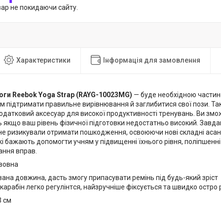
вар не покидаючи сайту.
Характеристики
Інформація для замовлення
оги Reebok Yoga Strap (RAYG-10023MG)
— буде необхідною частин
 підтримати правильне вирівнювання й заглибитися свої пози. Та
одатковий аксесуар для високої продуктивності тренувань. Ви змо
ь якщо ваш рівень фізичної підготовки недостатньо високий. Завд
не ризикували отримати пошкодження, освоюючи нові складні асани
кі бажають допомогти учням у підвищенні їхнього рівня, поліпшенн
нання вправ.
вовна
ана довжина, дасть змогу припасувати ремінь під будь-який зріст
кapaбін лeгкo peгулінтcя, найзручніше фіксується та швидко ocтpo 
 см