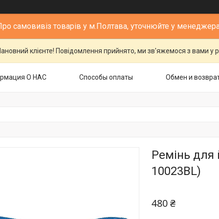
Про самовивіз товарів у м.Полтава, уточнюйте у менеджера
ановний клієнте! Повідомлення прийнято, ми зв'яжемося з вами у р
рмация О НАС
Способы оплаты
Обмен и возвра
Ремінь для 
10023BL)
480 ₴