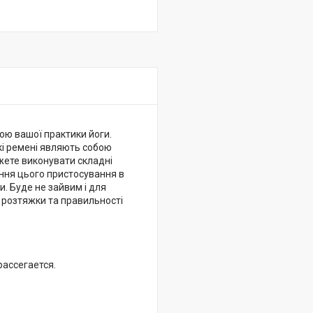
ою вашої практики йоги.
кі ремені являють собою
жете виконувати складні
ання цього пристосування в
. Буде не зайвим і для
і розтяжки та правильності
pacceгaeтся.