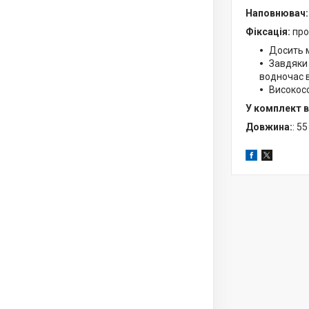
Наповнювач:
Фіксація:
про
Досить м
Завдяки 
водночас в
Високосо
У комплект 
Довжина:
: 55