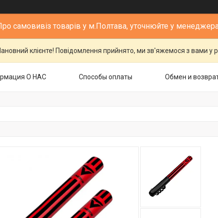
Про самовивіз товарів у м.Полтава, уточнюйте у менеджера
ановний клієнте! Повідомлення прийнято, ми зв'яжемося з вами у р
рмация О НАС
Способы оплаты
Обмен и возвра