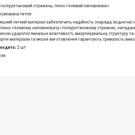
поліуретановий стрижень, пінно-гелевий наповнювач
гумована петля
іцний легкий матеріал забезпечить надійність снаряда, водночас 
пінно-гелевому наповнювачу і поліуретановому стрижню, лападани
исокі ударопоглинальні властивості, амортизувальну структуру та 
ртні матеріали та якісне виготовлення гарантують тривалість вик
входить:
2 шт
 см