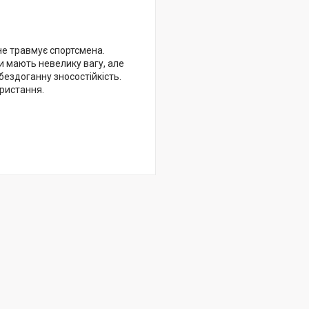
не травмує спортсмена.
 мають невелику вагу, але
бездоганну зносостійкість.
ористання.