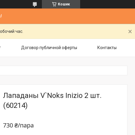
Кошик
!
обочий час.
т
Договор публичной оферты
Контакты
Лападаны V`Noks Inizio 2 шт.
(60214)
730 ₴/пара