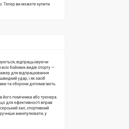
жі. Тепер ви можете купити
енуються, відпрацьовуючи
 всіх бойових видів спорту —
енажер для відпрацювання
швидкий удар, і як засіб
атаки та оборони допомагають
.
а його помічника або тренера.
 що для ефективності вправ
ксерський зал, спортивний
зручніше маніпулювати, у