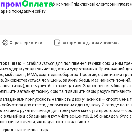
У компанії підключені електронні плате
вар не покидаючи сайту.
Характеристики
Інформація для замовлення
oks Inizio
— стабілізується для поліпшення техніки бою. З ним тр
них ударів уопад і захист від атаки супротивника. Призначений для
кс, кікбоксинг, ММА, східні єдиноборства. Простий, ефективний тр
ів. Використовується як мішень, за яким боєць має нанести точний, 
ання, тички), що змушує його захищатися. Задоволені комбінації 
оліпшити загальну техніку бою та підвищити свою результативність
 лападанами припускають наявність двох учасників — спортсмена т
 займатися два атлети, допомагаючи один одному. З огляду на те,
о активно рухатися, місце для тренувань має бути просторим — бо
 вільний від обладнання кут у фітнес-центрі. Щоб снарядом було 
ів пришиті лямки, які надягають на зап'ясток.
теріал:
синтетична шкіра