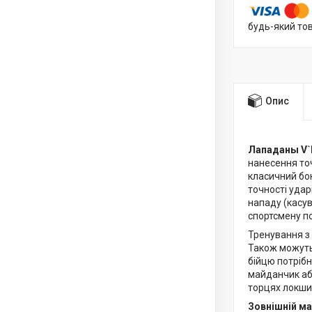
будь-який то
Опис
Лападаны V`N
нанесення точ
класичний бо
точності удар
нападу (касув
спортсмену п
Тренування з
Також можуть
бійцю потрібн
майданчик або
торцях локшин
Зовнішній ма