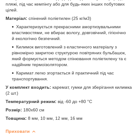
пляжі, під час кемпінгу або для будь-яких інших побутових
цілей.
Матеріал:
спінений поліетилен (25 кг/м3)
Характеризується прекрасними амортизувальними
властивостями, не вбирає вологу, довговічний, гігієнічно
й екологічно безпечний.
Килимок виготовлений з еластичного матеріалу з
рівномірно закритою структурою повітряних бульбашок,
який формується методом спінювання поліетилену та є
надійним термоізолятором.
Каримат легко згортається й практичний під час
транспортування.
У комплект входить:
каремат, гумки для зберігання килимка
(2 шт.)
Температурний режим:
від -60 до +80 °C
Розмір:
180х60 см
Товщина:
8 мм, 10 мм, 12 мм, 16 мм
Приховати