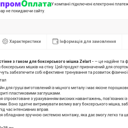
У компанії підключені електронні плате
вар не покидаючи сайту.
Характеристики
Інформація для замовлення
стінне з гаком для боксерського мішка Zelart
-
— це надійне та 
боксерських мішків на стіну. Цей продукт призначений для спортсм
хочуть забезпечити собі ефективне тренування та розвиток фізичної
тал
н для груші виготовлений із міцного металу і має якісне порошков
криті пластиковими заглушками.
я спроєктоване з урахуванням високих навантажень, пов'язаних і
ми. Воно здатне витримувати велику вагу боксерського мішка, за
під час інтенсивних вправ.
я обладнане зручною системою монтажу, яка дає змогу легко та шв