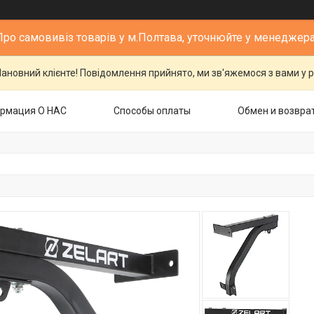
Про самовивіз товарів у м.Полтава, уточнюйте у менеджера
ановний клієнте! Повідомлення прийнято, ми зв'яжемося з вами у р
рмация О НАС
Способы оплаты
Обмен и возвра