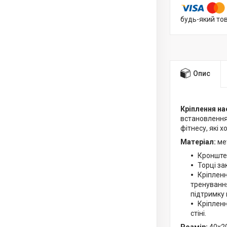
будь-який то
Опис
Кріплення на
встановлення 
фітнесу, які 
Матеріал:
ме
Кронштей
Торці за
Кріпленн
тренування
підтримку 
Кріпленн
стіні.