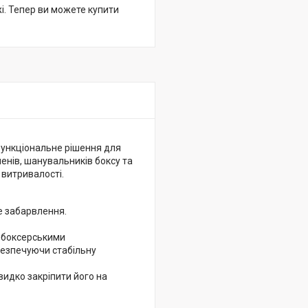
жі. Тепер ви можете купити
функціональне рішення для
енів, шанувальників боксу та
 витривалості.
е забарвлення.
з боксерськими
безпечуючи стабільну
идко закріпити його на