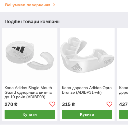
Всі умови повернення
Подібні товари компанії
Капа Adidas Single Mouth
Капа доросла Adidas Opro
Кап
Guard однорядна дитяча
Bronze (ADIBP31-wh)
доро
до 10 років (ADIBP09)
270
315
437
₴
₴
Купити
Купити