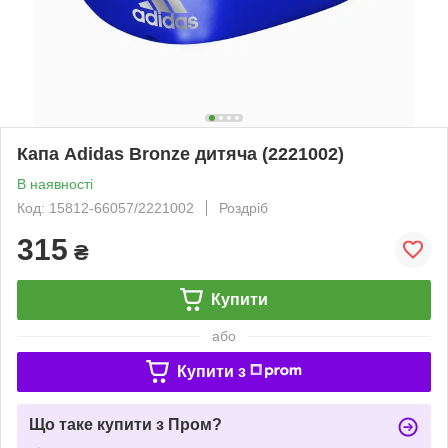
Капа Adidas Bronze дитяча (2221002)
В наявності
Код: 15812-66057/2221002
Роздріб
315
₴
Купити
або
Купити з
Що таке купити з Пром?