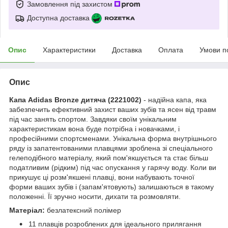
Замовлення під захистом
Доступна доставка
Опис
Характеристики
Доставка
Оплата
Умови п
Опис
Капа Adidas Bronze дитяча (2221002)
- надійна капа, яка
забезпечить ефективний захист ваших зубів та ясен від травм
під час занять спортом. Завдяки своїм унікальним
характеристикам вона буде потрібна і новачками, і
професійними спортсменами. Унікальна форма внутрішнього
ряду із запатентованими плавцями зроблена зі спеціального
гелеподібного матеріалу, який пом'якшується та стає більш
податливим (рідким) під час опускання у гарячу воду. Коли ви
прикушує ці розм'якшені плавці, вони набувають точної
форми ваших зубів і (запам'ятовують) залишаються в такому
положенні. Її зручно носити, дихати та розмовляти.
Матеріал:
безлатексний полімер
11 плавців розроблених для ідеального прилягання