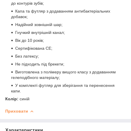
до контурів зубів;
Капа та футляр з додаванням антибактеріальних
добавок;
Надійний зовнішній шар;
Гнучкий внутрішній канал;
Вік до 10 років;
Сертифікована CE;
Без латексу;
Не підходить під брекети;
Виготовлена з полімеру вищого класу з додаванням
гелеподібного матеріалу;
У комплекті футляр для зберігання та перенесення
капи.
Колір:
синій
Приховати
Характеристики