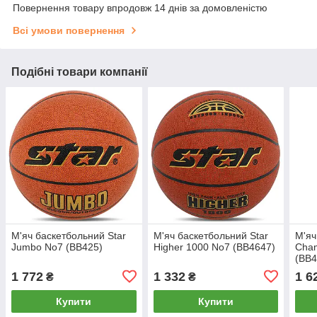
Повернення товару впродовж 14 днів за домовленістю
Всі умови повернення
Подібні товари компанії
М'яч баскетбольний Star
М'яч баскетбольний Star
М'яч
Jumbo No7 (BB425)
Higher 1000 No7 (BB4647)
Cham
(BB
1 772
1 332
1 6
₴
₴
Купити
Купити