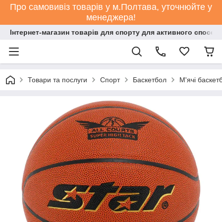
Про самовивіз товарів у м.Полтава, уточнюйте у
менеджера!
Інтернет-магазин товарів для спорту для активного способ
Товари та послуги
Спорт
Баскетбол
М'ячі баскет