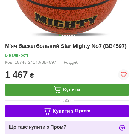
М'яч баскетбольний Star Mighty No7 (BB4597)
В наявності
Код: 15745-24143/BB4597
Роздріб
1 467
₴
Купити
або
Купити з
Що таке купити з Пром?