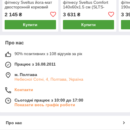
фітнесу Sveltus йога-мат
фітнесу Sveltus Comfort
фітн
двосторонній корковий
140х60х1.5 см (SLTS-
190х
183х61х0.4 см (SLTS-
1338)
1330
2 145
3 631
3 3
₴
₴
1303)
Купити
Купити
Про нас
90% позитивних з 108 відгуків за рік
Працює з 16.08.2011
м. Полтава
Небесної Сотні, 4, Полтава, Україна
Контакти
Сьогодні працює з 10:00 до 17:00
Показати весь графік роботи
Про нас