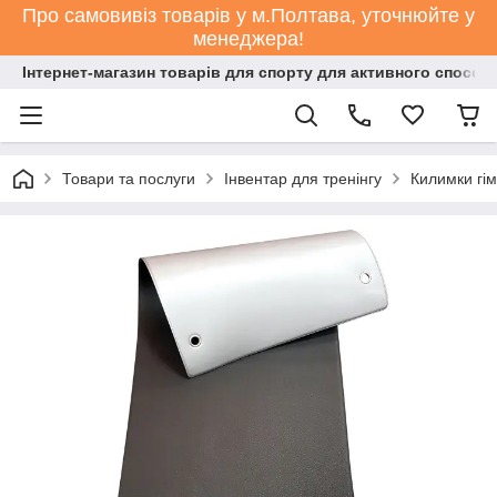
Про самовивіз товарів у м.Полтава, уточнюйте у
менеджера!
Інтернет-магазин товарів для спорту для активного способ
Товари та послуги
Інвентар для тренінгу
Килимки гім