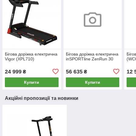
Бігова доріжка електрична
Бігова доріжка електрична
Біго
Vigor (XPL710)
inSPORTline ZenRun 30
(WC
24 999
56 635
12 
₴
₴
Купити
Купити
Акційні пропозиції та новинки