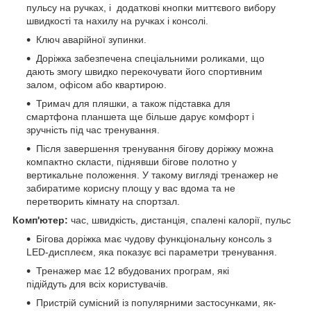
пульсу на ручках, і додаткові кнопки миттєвого вибору
швидкості та нахилу на ручках і консолі.
Ключ аварійної зупинки.
Доріжка забезпечена спеціальними роликами, що
дають змогу швидко перекочувати його спортивним
залом, офісом або квартирою.
Тримач для пляшки, а також підставка для
смартфона планшета ще більше дарує комфорт і
зручність під час тренування.
Після завершення тренування бігову доріжку можна
компактно скласти, піднявши бігове полотно у
вертикальне положення. У такому вигляді тренажер не
забиратиме корисну площу у вас вдома та не
перетворить кімнату на спортзал.
Комп'ютер:
час, швидкість, дистанція, спалені калорії, пульс
Бігова доріжка має чудову функціональну консоль з
LED-дисплеєм, яка показує всі параметри тренування.
Тренажер має 12 вбудованих програм, які
підійдуть для всіх користувачів.
Пристрій сумісний із популярними застосунками, як-