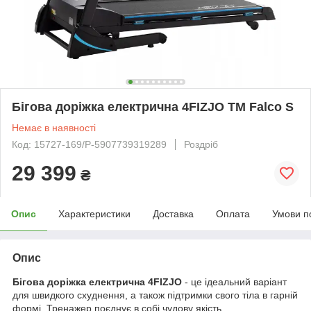
Бігова доріжка електрична 4FIZJO TM Falco S
Немає в наявності
Код: 15727-169/P-5907739319289
Роздріб
29 399
₴
Опис
Характеристики
Доставка
Оплата
Умови п
Опис
Бігова доріжка електрична 4FIZJO
- це ідеальний варіант
для швидкого схуднення, а також підтримки свого тіла в гарній
формі. Тренажер поєднує в собі чудову якість,