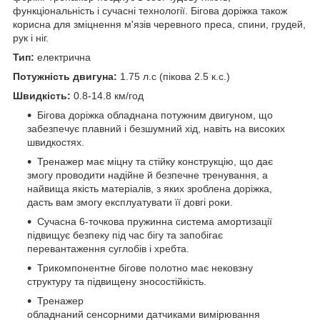
функціональність і сучасні технології. Бігова доріжка також
корисна для зміцнення м'язів черевного преса, спини, грудей,
рук і ніг.
Тип:
електрична
Потужність двигуна:
1.75 л.с (пікова 2.5 к.с.)
Швидкість:
0.8-14.8 км/год
Бігова доріжка обладнана потужним двигуном, що
забезпечує плавний і безшумний хід, навіть на високих
швидкостях.
Тренажер має міцну та стійку конструкцію, що дає
змогу проводити надійне й безпечне тренування, а
найвища якість матеріалів, з яких зроблена доріжка,
дасть вам змогу експлуатувати її довгі роки.
Сучасна 6-точкова пружинна система амортизації
підвищує безпеку під час бігу та запобігає
перевантаження суглобів і хребта.
Трикомпонентне бігове полотно має нековзну
структуру та підвищену зносостійкість.
Тренажер
обладнаний сенсорними датчиками вимірювання