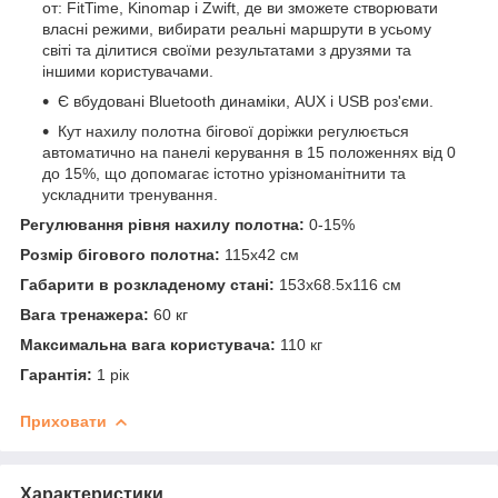
от: FitTime, Kinomap і Zwift, де ви зможете створювати
власні режими, вибирати реальні маршрути в усьому
світі та ділитися своїми результатами з друзями та
іншими користувачами.
Є вбудовані Bluetooth динаміки, AUX і USB роз'єми.
Кут нахилу полотна бігової доріжки регулюється
автоматично на панелі керування в 15 положеннях від 0
до 15%, що допомагає істотно урізноманітнити та
ускладнити тренування.
Регулювання рівня нахилу полотна:
0-15%
Розмір бігового полотна:
115х42 см
Габарити в розкладеному стані:
153x68.5x116 см
Вага тренажера:
60 кг
Максимальна вага користувача:
110 кг
Гарантія:
1 рік
Приховати
Характеристики