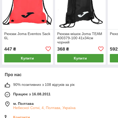
Рюкзак Joma Eventos Sack
Рюкзак-мішок Joma TEAM
Рюкз
6L
400379-100 41x34см
чорний
447
368
592
₴
₴
Купити
Купити
Про нас
90% позитивних з 108 відгуків за рік
Працює з 16.08.2011
м. Полтава
Небесної Сотні, 4, Полтава, Україна
Контакти