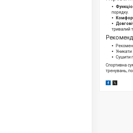
Функціо
порядку.
Комфор
Довгові
тривалий т
Рекоменда
Рекоменд
Уникати 
Сушити 
Спортивна сум
тренувань, п