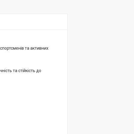
 спортсменів та активних
ність та стійкість до