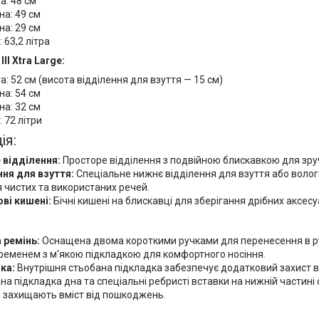
а: 48 см
а: 49 см
на: 29 см
: 63,2 літра
III Xtra Large:
а: 52 см (висота відділення для взуття — 15 см)
а: 54 см
на: 32 см
: 72 літри
ія:
 відділення:
Просторе відділення з подвійною блискавкою для зруч
ння для взуття:
Спеціальне нижнє відділення для взуття або волог
 чистих та використаних речей.
ві кишені:
Бічні кишені на блискавці для зберігання дрібних аксесу
 ремінь:
Оснащена двома короткими ручками для перенесення в р
ременем з м'якою підкладкою для комфортного носіння.
ка:
Внутрішня стьобана підкладка забезпечує додатковий захист в
на підкладка дна та спеціальні ребристі вставки на нижній частині 
а захищають вміст від пошкоджень.