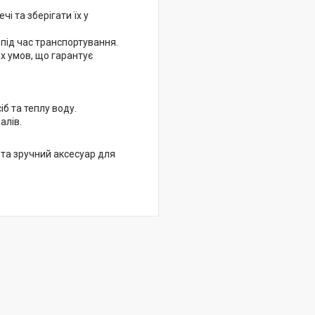
і та зберігати їх у
під час транспортування.
их умов, що гарантує
б та теплу воду.
алів.
 та зручний аксесуар для