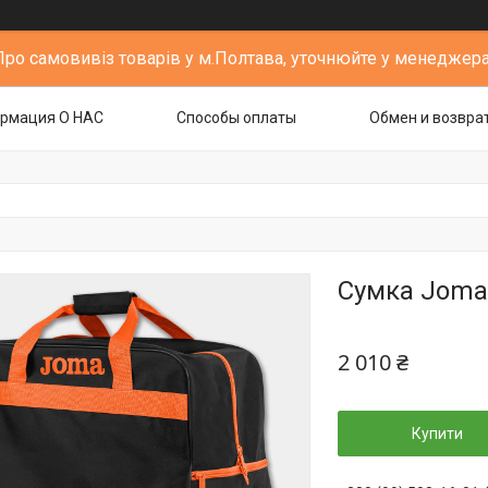
Про самовивіз товарів у м.Полтава, уточнюйте у менеджера
рмация О НАС
Способы оплаты
Обмен и возвра
Сумка Joma 
2 010 ₴
Купити