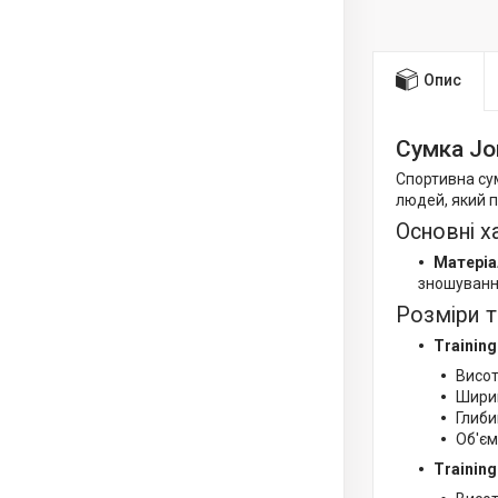
Опис
Сумка Jo
Спортивна сум
людей, який п
Основні х
Матеріа
зношуванн
Розміри т
Training
Висот
Ширин
Глиби
Об'єм:
Training 