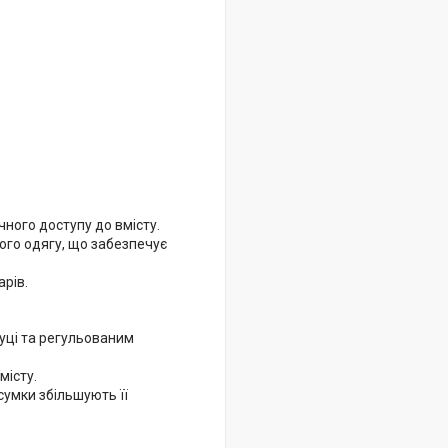
ного доступу до вмісту.
ого одягу, що забезпечує
арів.
уці та регульованим
місту.
сумки збільшують її