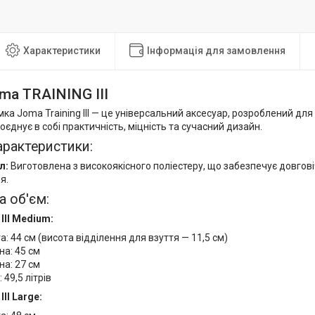
Характеристики
Інформація для замовлення
ma TRAINING III
ка Joma Training III — це універсальний аксесуар, розроблений для
оєднує в собі практичність, міцність та сучасний дизайн.
арактеристики:
л:
Виготовлена з високоякісного поліестеру, що забезпечує довговіч
я.
а об'єм:
 III Medium:
а: 44 см (висота відділення для взуття — 11,5 см)
а: 45 см
на: 27 см
 49,5 літрів
III Large: