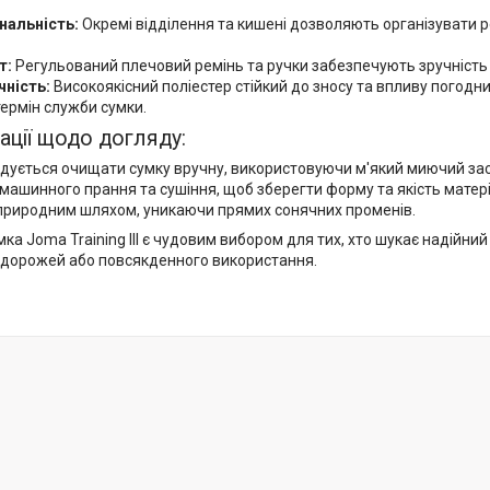
нальність:
Окремі відділення та кишені дозволяють організувати реч
т:
Регульований плечовий ремінь та ручки забезпечують зручність 
чність:
Високоякісний поліестер стійкий до зносу та впливу погодн
ермін служби сумки.
ції щодо догляду:
ується очищати сумку вручну, використовуючи м'який миючий засі
машинного прання та сушіння, щоб зберегти форму та якість матері
природним шляхом, уникаючи прямих сонячних променів.
ка Joma Training III є чудовим вибором для тих, хто шукає надійний
одорожей або повсякденного використання.