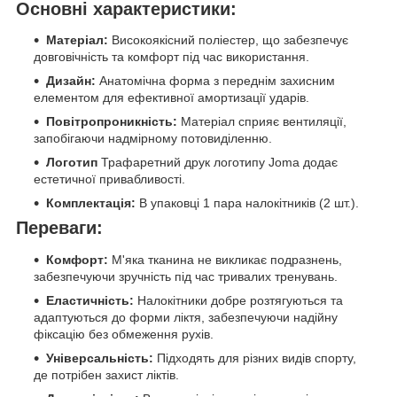
Основні характеристики:
Матеріал:
Високоякісний поліестер, що забезпечує
довговічність та комфорт під час використання.
Дизайн:
Анатомічна форма з переднім захисним
елементом для ефективної амортизації ударів.
Повітропроникність:
Матеріал сприяє вентиляції,
запобігаючи надмірному потовиділенню.
Логотип
Трафаретний друк логотипу Joma додає
естетичної привабливості.
Комплектація:
В упаковці 1 пара налокітників (2 шт.).
Переваги:
Комфорт:
М'яка тканина не викликає подразнень,
забезпечуючи зручність під час тривалих тренувань.
Еластичність:
Налокітники добре розтягуються та
адаптуються до форми ліктя, забезпечуючи надійну
фіксацію без обмеження рухів.
Універсальність:
Підходять для різних видів спорту,
де потрібен захист ліктів.