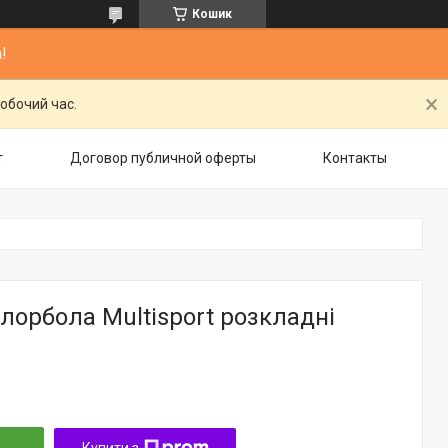
Кошик
!
обочий час.
т
Договор публичной оферты
Контакты
лорбола Multisport розкладні