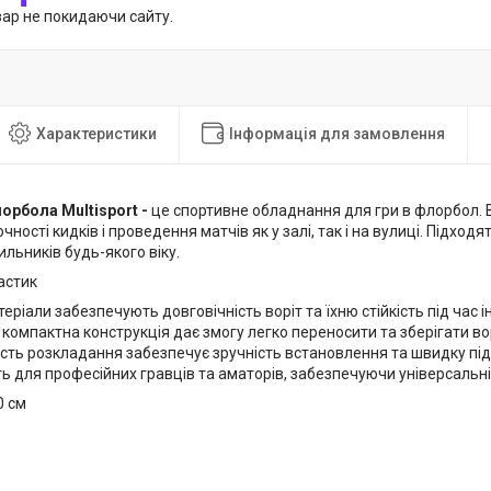
вар не покидаючи сайту.
Характеристики
Інформація для замовлення
орбола Multisport -
це спортивне обладнання для гри в флорбол. 
чності кидків і проведення матчів як у залі, так і на вулиці. Підход
ильників будь-якого віку.
астик
теріали забезпечують довговічність воріт та їхню стійкість під час і
 компактна конструкція дає змогу легко переносити та зберігати во
ть розкладання забезпечує зручність встановлення та швидку під
ь для професійних гравців та аматорів, забезпечуючи універсальн
0 см