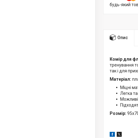
будь-який то
Опис
Комір для фл
тренування то
так і для прих
Матеріал:
пл
Міцні ма
Легка та
Можливіс
Підходят
Розмір:
95x7