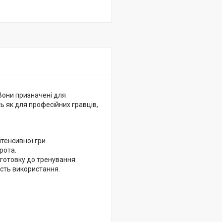
Вони призначені для
ять як для професійних гравців,
нтенсивної гри.
рота.
готовку до тренування.
ість використання.