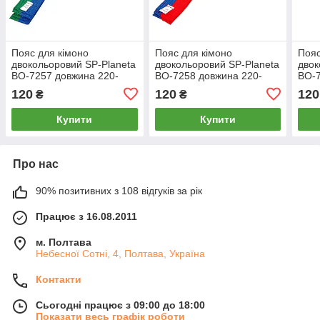
Пояс для кімоно
Пояс для кімоно
Пояс
двокольоровий SP-Planeta
двокольоровий SP-Planeta
двок
BO-7257 довжина 220-
BO-7258 довжина 220-
BO-7
280см синій-зелений
280см синій-червоний
280с
120
120
120
₴
₴
Купити
Купити
Про нас
90% позитивних з 108 відгуків за рік
Працює з 16.08.2011
м. Полтава
Небесної Сотні, 4, Полтава, Україна
Контакти
Сьогодні працює з 09:00 до 18:00
Показати весь графік роботи