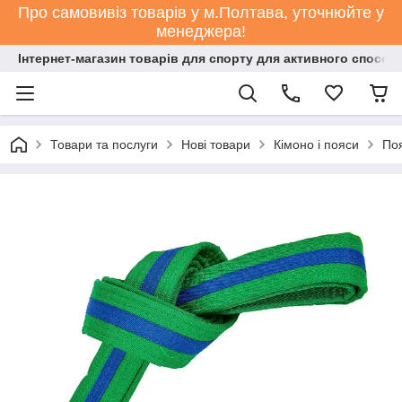
Про самовивіз товарів у м.Полтава, уточнюйте у
менеджера!
Інтернет-магазин товарів для спорту для активного способ
Товари та послуги
Нові товари
Кімоно і пояси
Поя