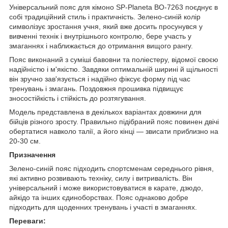
Універсальний пояс для кімоно SP-Planeta BO-7263 поєднує в
собі традиційний стиль і практичність. Зелено-синій колір
символізує зростання учня, який вже досить просунувся у
вивченні технік і внутрішнього контролю, бере участь у
змаганнях і наближається до отримання вищого рангу.
Пояс виконаний з суміші бавовни та поліестеру, відомої своєю
надійністю і м'якістю. Завдяки оптимальній ширині й щільності
він зручно зав'язується і надійно фіксує форму під час
тренувань і змагань. Поздовжня прошивка підвищує
зносостійкість і стійкість до розтягування.
Модель представлена в декількох варіантах довжини для
бійців різного зросту. Правильно підібраний пояс повинен двічі
обертатися навколо талії, а його кінці — звисати приблизно на
20-30 см.
Призначення
Зелено-синій пояс підходить спортсменам середнього рівня,
які активно розвивають техніку, силу і витривалість. Він
універсальний і може використовуватися в карате, дзюдо,
айкідо та інших єдиноборствах. Пояс однаково добре
підходить для щоденних тренувань і участі в змаганнях.
Переваги: