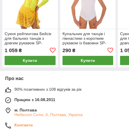
Сукня рейтингова Бейсік
Купальник для танців і
Сукн
для бальних танців з
гімнастики з коротким
для 
довгим рукавом SP-
рукавом із бавовни SP-
довг
Planeta DR-1641 розмір
Planeta DR-1053 32-42
Plan
1 059
290
1 0
₴
₴
32-42 кольори в
кольори в асортименті
32-4
асортименті
асор
Купити
Купити
Про нас
90% позитивних з 108 відгуків за рік
Працює з 16.08.2011
м. Полтава
Небесної Сотні, 4, Полтава, Україна
Контакти