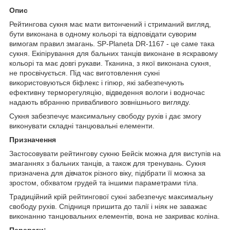
Опис
Рейтингова сукня має мати витончений і стриманий вигляд,
бути виконана в одному кольорі та відповідати суворим
вимогам правил змагань. SP-Planeta DR-1167 - це саме така
сукня. Екіпірування для бальних танців виконане в яскравому
кольорі та має довгі рукави. Тканина, з якої виконана сукня,
не просвічується. Під час виготовлення сукні
використовуються біфлекс і гіпюр, які забезпечують
ефективну терморегуляцію, відведення вологи і водночас
надають вбранню привабливого зовнішнього вигляду.
Сукня забезпечує максимальну свободу рухів і дає змогу
виконувати складні танцювальні елементи.
Призначення
Застосовувати рейтингову сукню Бейсік можна для виступів на
змаганнях з бальних танців, а також для тренувань. Сукня
призначена для дівчаток різного віку, підібрати її можна за
зростом, обхватом грудей та іншими параметрами тіла.
Традиційний крій рейтингової сукні забезпечує максимальну
свободу рухів. Спідниця пришита до талії і ніяк не заважає
виконанню танцювальних елементів, вона не закриває коліна.
Переваги: