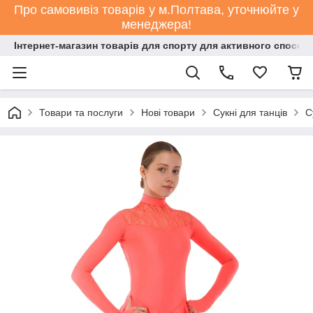
Про самовивіз товарів у м.Полтава, уточнюйте у
менеджера!
Інтернет-магазин товарів для спорту для активного способ
Товари та послуги
Нові товари
Сукні для танців
С