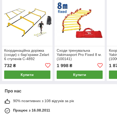
Координаційна доріжка
Сходи тренувальна
Коор
(сходи) c бар'єрами Zelart
Yakimasport Pro Fixed 8 м.
Yaki
6 ступенів C-4892
(100141)
(100
732
1 998
1 8
₴
₴
Купити
Купити
Про нас
90% позитивних з 108 відгуків за рік
Працює з 16.08.2011