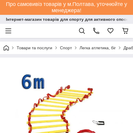
Про самовивіз товарів у м.Полтава, уточнюйте у
менеджера!
Інтернет-магазин товарів для спорту для активного способ
Товари та послуги
Спорт
Легка атлетика, біг
Драб