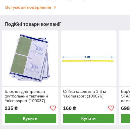
Всі умови повернення
Подібні товари компанії
Блокнот для тренера
Стійка слаломна 1,6 м
Бар'
футбольний тактичний
Yakimasport (100076)
STA
Yakimasport (100037)
пом
235
160
698
₴
₴
Купити
Купити