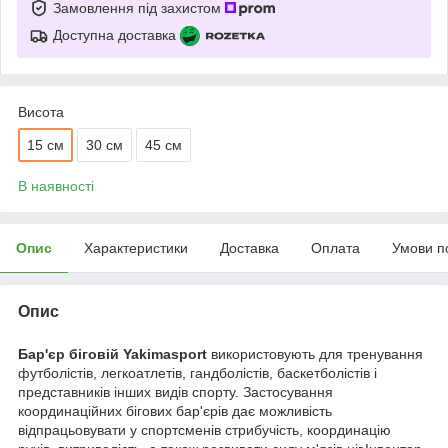
Замовлення під захистом
Доступна доставка
Висота
15 см
30 см
45 см
В наявності
Опис
Характеристики
Доставка
Оплата
Умови п
Опис
Бар'єр біговій Yakimasport
використовують для тренування
футболістів, легкоатлетів, гандболістів, баскетболістів і
представників інших видів спорту. Застосування
координаційних бігових бар'єрів дає можливість
відпрацьовувати у спортсменів стрибучість, координацію