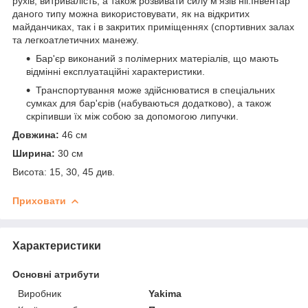
рухів, витривалість, а також розвивати силу м'язів ніг.Інвентар
даного типу можна використовувати, як на відкритих
майданчиках, так і в закритих приміщеннях (спортивних залах
та легкоатлетичних манежу.
Бар'єр виконаний з полімерних матеріалів, що мають
відмінні експлуатаційні характеристики.
Транспортування може здійснюватися в спеціальних
сумках для бар'єрів (набуваються додатково), а також
скріпивши їх між собою за допомогою липучки.
Довжина:
46 см
Ширина:
30 см
Висота: 15, 30, 45 див.
Приховати
Характеристики
Основні атрибути
Виробник
Yakima