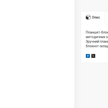
Опис
Планшет-блок
методичних з
Зручний планш
блокнот склад