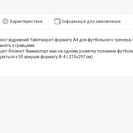
Характеристики
Інформація для замовлення
нот відривний Yakimasport формату А4 для футбольного тренера,
анять з гравцями.
ет-блокнот Якимаспорт має на одному розмітку половини футбольно
ається з 50 аркушів формату А-4 ( 210х297 см).