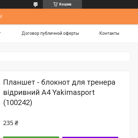
Кошик
!
т
Договор публичной оферты
Контакты
Планшет - блокнот для тренера
відривний А4 Yakimasport
(100242)
235 ₴