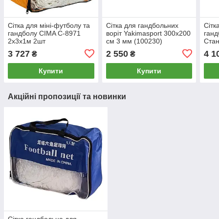
Сітка для міні-футболу та
Сітка для гандбольних
Сітк
гандболу CIMA C-8971
воріт Yakimasport 300х200
ганд
2x3x1м 2шт
см 3 мм (100230)
Стан
3x2x
3 727
2 550
4 1
₴
₴
Купити
Купити
Акційні пропозиції та новинки
Сітка гандбольна для