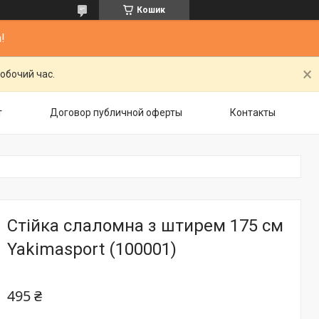
Кошик
!
обочий час.
т
Договор публичной оферты
Контакты
Стійка слаломна з штирем 175 см
Yakimasport (100001)
495 ₴