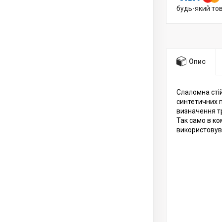
будь-який то
Опис
Слаломна сті
синтетичних 
визначення тр
Так само в ко
використовува