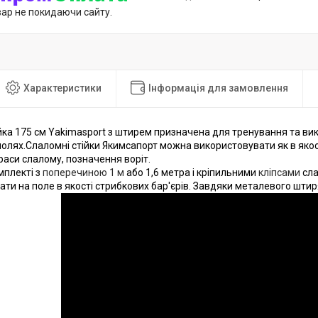
вар не покидаючи сайту.
Характеристики
Інформація для замовлення
йка 175 см Yakimasport з штирем призначена для тренування та вик
полях.
Слаломні стійки Якимсапорт можна використовувати як в яко
аси слалому, позначення воріт.
мплекті з
поперечиною 1 м
або 1,6 метра і кріпильними
кліпсами
сла
ти на поле в якості стрибкових бар'єрів.
Завдяки металевого штиря