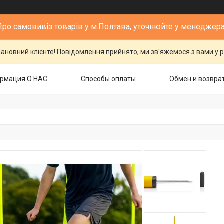
Про самовивіз товарів у м.Полтава, уточнюйте у менеджера
ановний клієнте! Повідомлення прийнято, ми зв'яжемося з вами у р
рмация О НАС
Способы оплаты
Обмен и возвра